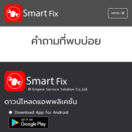
TOGGLE
MENU
NAVIGATION
คำถามที่พบบ่อย
© Empire Service Solution Co.,Ltd.
ดาวน์โหลดแอพพลิเคชั่น
Download App for Android