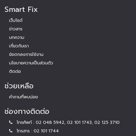
Smart Fix
เว็บไซต์
ข่าวสาร
บทความ
เกี่ยวกับเรา
ข้อตกลงการใช้งาน
นโยบายความเป็นส่วนตัว
ติดต่อ
ช่วยเหลือ
คำถามที่พบบ่อย
ช่องทางติดต่อ
โทรศัพท์ : 02 048 5942, 02 101 1743, 02 125 3710
โทรสาร : 02 101 1744