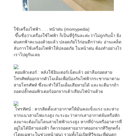
ใช้เครื่องไฟฟ้า . . . หน้าฝน (momypedia)
ขึ้นชื่อว่าเครื่องใช้ไฟฟ้า ก็เป็นที่รู้กันละค่ะว่าไม่ถูกกับน้ำ ยิ่ง
ฝนตกฟ้าคะนองด้วยแล้ว ปลอดภัยไว้ก่อนดีกว่าค่ะ อ่านเคล็ด
ลับการใช้เครื่องไฟฟ้าให้ปลอดภัย ในหน้าฝน ต้องทำอย่างไร
เราไปดูกันเลย
คอมพิวเตอร์ : หลังใช้อินเตอร์เน็ตแล้ว อย่าลืมถอดสาย
โทรศัพท์ออกจากตัวโมเด็มเพื่อป้องกันไฟฟ้ากระชากมาตาม
สายโทรศัพท์ ซึ่งจะทำให้โมเด็มเสียหายได้ และจะดีมากถ้า
ถอดปลั๊กคอมพิวเตอร์ออกจากเต้าเสียบไฟบ้านด้วย
โทรทัศน์ : ควรติดตั้งเสาอากาศให้มั่นคงแข็งแรง และห่าง
จากแนวสายไฟแรงสูง กะระยะว่าหากเสาอากาศล้มหรือหัก
ลงมาจะต้องไม่โดนสายไฟฟ้าแรงสูง หากที่บ้านหรืออาคารที่
อยู่ไม่ได้มีสายล่อฟ้า ก็ควรถอดสายอากาศออกจากทีวีทุกครั้ง
(โดยเฉพาะในช่วงหน้าฝน) รวมทั้งไม่เปิดทีวีขณะที่ฝนตก